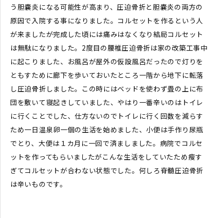
う胆嚢炎になる可能性が高まり、圧迫骨折と胆嚢炎の両方の
原因で入院する事になりました。コルセットを作るという人
が来ましたが完成した頃には痛みはなくなり結局コルセット
は無駄になりました。2度目の腰椎圧迫骨折は家の改築工事中
に起こりました、お風呂が屋外の仮設風呂だったので灯りを
ともすために廊下を歩いておいたところ一階から地下に転落
し圧迫骨折しました。この時にはベッドを使わず畳の上に布
団を敷いて寝起きしていました、やはり一番辛いのはトイレ
に行くことでした、仕方ないのでトイレに行く回数を減らす
ため一日温泉卵一個の生活を始めました、小便は手作り尿瓶
でとり、大便は１カ月に一回で済ましました。病院でコルセ
ットを作ってもらいましたがこんな生活をしていたため瘦す
ぎてコルセットが合わない状態でした。何しろ脊髄圧迫骨折
は辛いものです。