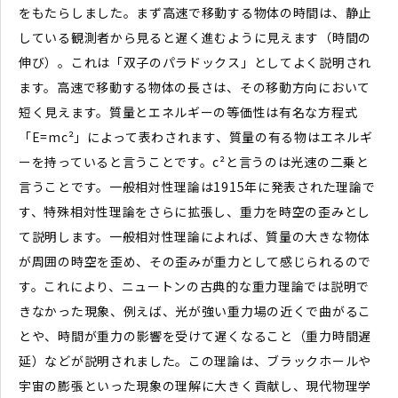
をもたらしました。まず高速で移動する物体の時間は、静止
している観測者から見ると遅く進むように見えます（時間の
伸び）。これは「双子のパラドックス」としてよく説明され
ます。高速で移動する物体の長さは、その移動方向において
短く見えます。質量とエネルギーの等価性は有名な方程式
「E=mc²」によって表わされます、質量の有る物はエネルギ
ーを持っていると言うことです。c²と言うのは光速の二乗と
言うことです。一般相対性理論は1915年に発表された理論で
す、特殊相対性理論をさらに拡張し、重力を時空の歪みとし
て説明します。一般相対性理論によれば、質量の大きな物体
が周囲の時空を歪め、その歪みが重力として感じられるので
す。これにより、ニュートンの古典的な重力理論では説明で
きなかった現象、例えば、光が強い重力場の近くで曲がるこ
とや、時間が重力の影響を受けて遅くなること（重力時間遅
延）などが説明されました。この理論は、ブラックホールや
宇宙の膨張といった現象の理解に大きく貢献し、現代物理学